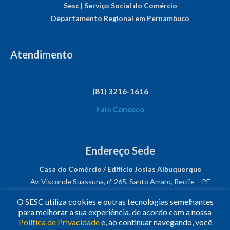
Sesc | Serviço Social do Comércio
Departamento Regional em Pernambuco
Atendimento
(81) 3216-1616
Fale Conosco
Endereço Sede
Casa do Comércio / Edifício Josias Albuquerque
Av. Visconde Suassuna, nº 265, Santo Amaro, Recife – PE
CEP: 50050-540
O SESC utiliza cookies e outras tecnologias semelhantes
CNPJ: 03.482.931/0001-61
para melhorar a sua experiência, de acordo com a nossa
Política de Privacidade
e, ao continuar navegando, você
Siga-nos!