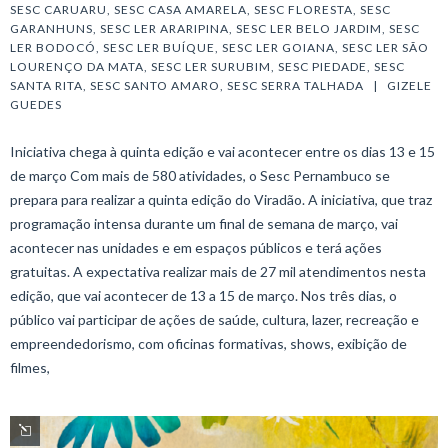
SESC CARUARU
, 
SESC CASA AMARELA
, 
SESC FLORESTA
, 
SESC 
GARANHUNS
, 
SESC LER ARARIPINA
, 
SESC LER BELO JARDIM
, 
SESC 
LER BODOCÓ
, 
SESC LER BUÍQUE
, 
SESC LER GOIANA
, 
SESC LER SÃO 
LOURENÇO DA MATA
, 
SESC LER SURUBIM
, 
SESC PIEDADE
, 
SESC 
SANTA RITA
, 
SESC SANTO AMARO
, 
SESC SERRA TALHADA
   |   
GIZELE 
GUEDES
Iniciativa chega à quinta edição e vai acontecer entre os dias 13 e 15
de março Com mais de 580 atividades, o Sesc Pernambuco se
prepara para realizar a quinta edição do Viradão. A iniciativa, que traz
programação intensa durante um final de semana de março, vai
acontecer nas unidades e em espaços públicos e terá ações
gratuitas. A expectativa realizar mais de 27 mil atendimentos nesta
edição, que vai acontecer de 13 a 15 de março. Nos três dias, o
público vai participar de ações de saúde, cultura, lazer, recreação e
empreendedorismo, com oficinas formativas, shows, exibição de
filmes,