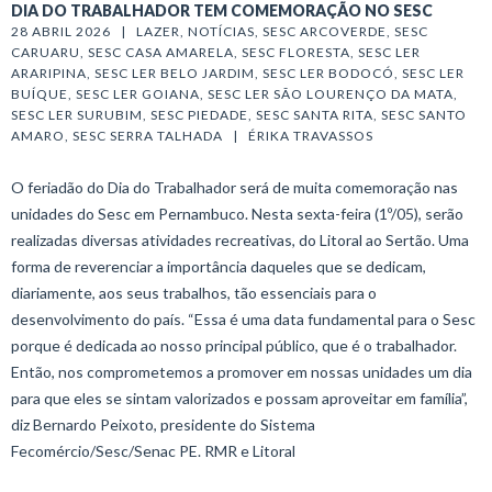
DIA DO TRABALHADOR TEM COMEMORAÇÃO NO SESC
28 ABRIL 2026   |   
LAZER
, 
NOTÍCIAS
, 
SESC ARCOVERDE
, 
SESC 
CARUARU
, 
SESC CASA AMARELA
, 
SESC FLORESTA
, 
SESC LER 
ARARIPINA
, 
SESC LER BELO JARDIM
, 
SESC LER BODOCÓ
, 
SESC LER 
BUÍQUE
, 
SESC LER GOIANA
, 
SESC LER SÃO LOURENÇO DA MATA
, 
SESC LER SURUBIM
, 
SESC PIEDADE
, 
SESC SANTA RITA
, 
SESC SANTO 
AMARO
, 
SESC SERRA TALHADA
   |   
ÉRIKA TRAVASSOS
O feriadão do Dia do Trabalhador será de muita comemoração nas
unidades do Sesc em Pernambuco. Nesta sexta-feira (1º/05), serão
realizadas diversas atividades recreativas, do Litoral ao Sertão. Uma
forma de reverenciar a importância daqueles que se dedicam,
diariamente, aos seus trabalhos, tão essenciais para o
desenvolvimento do país. “Essa é uma data fundamental para o Sesc
porque é dedicada ao nosso principal público, que é o trabalhador.
Então, nos comprometemos a promover em nossas unidades um dia
para que eles se sintam valorizados e possam aproveitar em família”,
diz Bernardo Peixoto, presidente do Sistema
Fecomércio/Sesc/Senac PE. RMR e Litoral