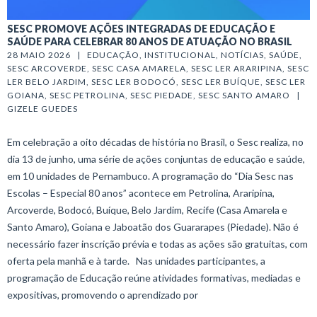
SESC PROMOVE AÇÕES INTEGRADAS DE EDUCAÇÃO E
SAÚDE PARA CELEBRAR 80 ANOS DE ATUAÇÃO NO BRASIL
28 MAIO 2026   |   
EDUCAÇÃO
, 
INSTITUCIONAL
, 
NOTÍCIAS
, 
SAÚDE
, 
SESC ARCOVERDE
, 
SESC CASA AMARELA
, 
SESC LER ARARIPINA
, 
SESC 
LER BELO JARDIM
, 
SESC LER BODOCÓ
, 
SESC LER BUÍQUE
, 
SESC LER 
GOIANA
, 
SESC PETROLINA
, 
SESC PIEDADE
, 
SESC SANTO AMARO
   |   
GIZELE GUEDES
Em celebração a oito décadas de história no Brasil, o Sesc realiza, no
dia 13 de junho, uma série de ações conjuntas de educação e saúde,
em 10 unidades de Pernambuco. A programação do “Dia Sesc nas
Escolas – Especial 80 anos” acontece em Petrolina, Araripina,
Arcoverde, Bodocó, Buíque, Belo Jardim, Recife (Casa Amarela e
Santo Amaro), Goiana e Jaboatão dos Guararapes (Piedade). Não é
necessário fazer inscrição prévia e todas as ações são gratuitas, com
oferta pela manhã e à tarde. Nas unidades participantes, a
programação de Educação reúne atividades formativas, mediadas e
expositivas, promovendo o aprendizado por