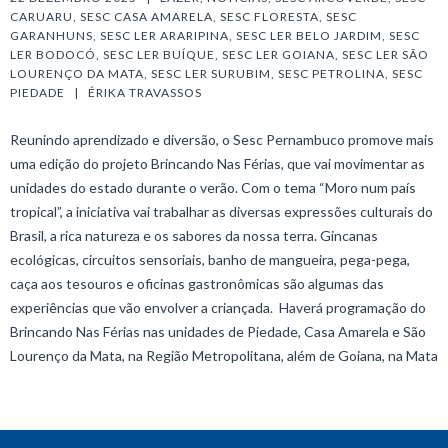
CARUARU
, 
SESC CASA AMARELA
, 
SESC FLORESTA
, 
SESC 
GARANHUNS
, 
SESC LER ARARIPINA
, 
SESC LER BELO JARDIM
, 
SESC 
LER BODOCÓ
, 
SESC LER BUÍQUE
, 
SESC LER GOIANA
, 
SESC LER SÃO 
LOURENÇO DA MATA
, 
SESC LER SURUBIM
, 
SESC PETROLINA
, 
SESC 
PIEDADE
   |   
ÉRIKA TRAVASSOS
Reunindo aprendizado e diversão, o Sesc Pernambuco promove mais
uma edição do projeto Brincando Nas Férias, que vai movimentar as
unidades do estado durante o verão. Com o tema “Moro num país
tropical”, a iniciativa vai trabalhar as diversas expressões culturais do
Brasil, a rica natureza e os sabores da nossa terra. Gincanas
ecológicas, circuitos sensoriais, banho de mangueira, pega-pega,
caça aos tesouros e oficinas gastronômicas são algumas das
experiências que vão envolver a criançada. Haverá programação do
Brincando Nas Férias nas unidades de Piedade, Casa Amarela e São
Lourenço da Mata, na Região Metropolitana, além de Goiana, na Mata