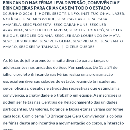
BRINCANDO NAS FÉRIAS LEVA DIVERSÃO, CONVIVÊNCIA E
BRINCADEIRAS PARA CRIANÇAS EM TODO O ESTADO
30 JUNHO 2026   |   
HOTEL SESC TRIUNFO
, 
INSTITUCIONAL
, 
LAZER
, 
NOTÍCIAS
, 
SESC ARCOVERDE
, 
SESC CARUARU
, 
SESC CASA 
AMARELA
, 
SESC FLORESTA
, 
SESC GARANHUNS
, 
SESC LER 
ARARIPINA
, 
SESC LER BELO JARDIM
, 
SESC LER BODOCÓ
, 
SESC LER 
BUÍQUE
, 
SESC LER GOIANA
, 
SESC LER SÃO LOURENÇO DA MATA
, 
SESC LER SURUBIM
, 
SESC PETROLINA
, 
SESC PIEDADE
, 
SESC SANTO 
AMARO
, 
SESC SERRA TALHADA
   |   
GIZELE GUEDES
As férias de julho prometem muita diversão para crianças e
adolescentes nas unidades do Sesc Pernambuco. De 13 a 24 de
julho, o projeto Brincando nas Férias realiza uma programação
especial em diversas cidades do estado, reunindo brincadeiras,
jogos, oficinas, desafios e atividades recreativas que estimulam a
convivência, a criatividade e o trabalho em equipe. As inscrições já
podem ser feitas nas Centrais de Relacionamento das unidades
participantes. Os valores, horários e faixas etárias variam conforme
cada local. Com o tema “O Brincar que Gera Convivência”, a colônia
de férias deste ano incentiva a movimentação do corpo, a interação
entre