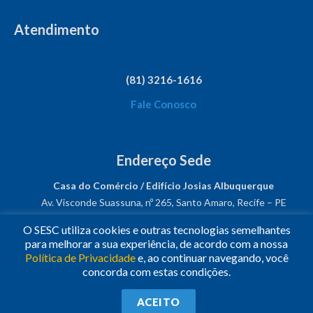
Atendimento
(81) 3216-1616
Fale Conosco
Endereço Sede
Casa do Comércio / Edifício Josias Albuquerque
Av. Visconde Suassuna, nº 265, Santo Amaro, Recife – PE
CEP: 50050-540
O SESC utiliza cookies e outras tecnologias semelhantes
CNPJ: 03.482.931/0001-61
para melhorar a sua experiência, de acordo com a nossa
Política de Privacidade
e, ao continuar navegando, você
Siga-nos!
concorda com estas condições.
© 2023
•
Todos os Direitos Reservados.
•
Conheça o
Sesc
ACEITO