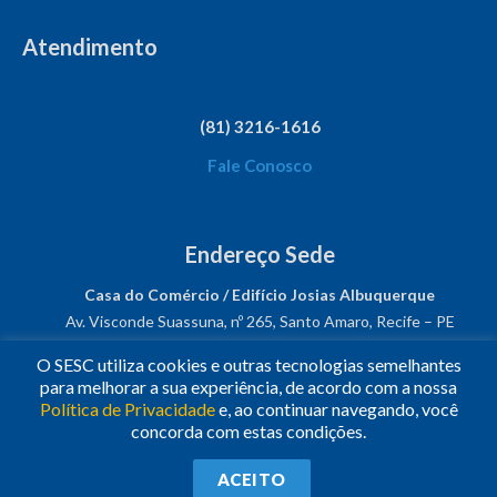
Atendimento
(81) 3216-1616
Fale Conosco
Endereço Sede
Casa do Comércio / Edifício Josias Albuquerque
Av. Visconde Suassuna, nº 265, Santo Amaro, Recife – PE
CEP: 50050-540
O SESC utiliza cookies e outras tecnologias semelhantes
CNPJ: 03.482.931/0001-61
para melhorar a sua experiência, de acordo com a nossa
Política de Privacidade
e, ao continuar navegando, você
Siga-nos!
concorda com estas condições.
© 2023
•
Todos os Direitos Reservados.
•
Conheça o
Sesc
ACEITO