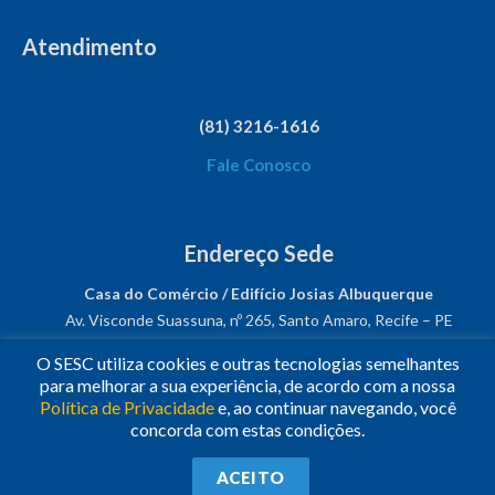
Atendimento
(81) 3216-1616
Fale Conosco
Endereço Sede
Casa do Comércio / Edifício Josias Albuquerque
Av. Visconde Suassuna, nº 265, Santo Amaro, Recife – PE
CEP: 50050-540
O SESC utiliza cookies e outras tecnologias semelhantes
CNPJ: 03.482.931/0001-61
para melhorar a sua experiência, de acordo com a nossa
Política de Privacidade
e, ao continuar navegando, você
Siga-nos!
concorda com estas condições.
© 2023
•
Todos os Direitos Reservados.
•
Conheça o
Sesc
ACEITO