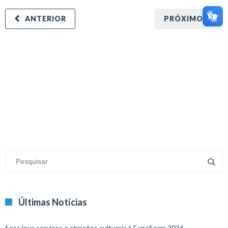
ANTERIOR
PRÓXIMO
minecraft modları
adana sigorta
oyun modları
Últimas Notícias
Sesc leva serviços e atrações culturais à ExpoSerra 2026