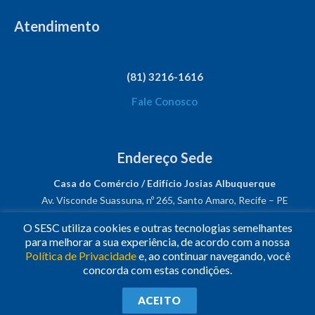
Atendimento
(81) 3216-1616
Fale Conosco
Endereço Sede
Casa do Comércio / Edifício Josias Albuquerque
Av. Visconde Suassuna, nº 265, Santo Amaro, Recife – PE
CEP: 50050-540
O SESC utiliza cookies e outras tecnologias semelhantes
CNPJ: 03.482.931/0001-61
para melhorar a sua experiência, de acordo com a nossa
Política de Privacidade
e, ao continuar navegando, você
Siga-nos!
concorda com estas condições.
© 2023
•
Todos os Direitos Reservados.
•
Conheça o
Sesc
ACEITO
Nacional