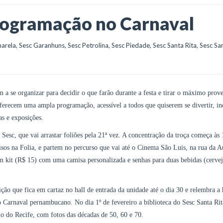
rogramação no Carnaval
arela
, 
Sesc Garanhuns
, 
Sesc Petrolina
, 
Sesc Piedade
, 
Sesc Santa Rita
, 
Sesc San
 se organizar para decidir o que farão durante a festa e tirar o máximo prove
ferecem uma ampla programação, acessível a todos que quiserem se divertir, in
as e exposições.
Sesc, que vai arrastar foliões pela 21ª vez. A concentração da troça começa às
sos na Folia, e partem no percurso que vai até o Cinema São Luis, na rua da A
 kit (R$ 15) com uma camisa personalizada e senhas para duas bebidas (cerve
 que fica em cartaz no hall de entrada da unidade até o dia 30 e relembra a h
 Carnaval pernambucano. No dia 1º de fevereiro a biblioteca do Sesc Santa Rit
o do Recife, com fotos das décadas de 50, 60 e 70.