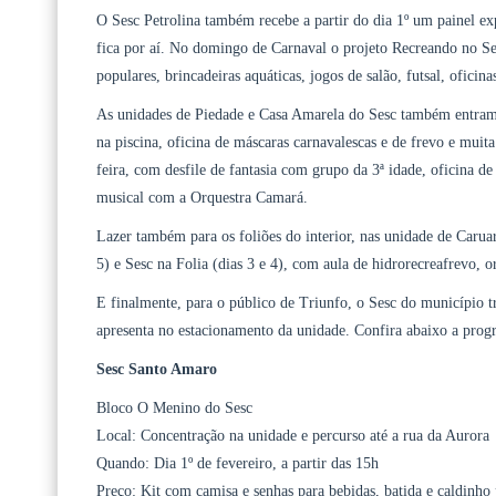
O Sesc Petrolina também recebe a partir do dia 1º um painel exp
fica por aí. No domingo de Carnaval o projeto Recreando no S
populares, brincadeiras aquáticas, jogos de salão, futsal, oficina
As unidades de Piedade e Casa Amarela do Sesc também entram 
na piscina, oficina de máscaras carnavalescas e de frevo e mu
feira, com desfile de fantasia com grupo da 3ª idade, oficina de
musical com a Orquestra Camará.
Lazer também para os foliões do interior, nas unidade de Carua
5) e Sesc na Folia (dias 3 e 4), com aula de hidrorecreafrevo, o
E finalmente, para o público de Triunfo, o Sesc do município 
apresenta no estacionamento da unidade. Confira abaixo a pro
Sesc Santo Amaro
Bloco O Menino do Sesc
Local: Concentração na unidade e percurso até a rua da Aurora
Quando: Dia 1º de fevereiro, a partir das 15h
Preço: Kit com camisa e senhas para bebidas, batida e caldinho