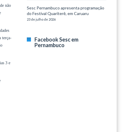
ade não
Sesc Pernambuco apresenta programação
e
do Festival Quariterê, em Caruaru
23 de julho de 2026
idades
 terça-
Facebook Sesc em
Pernambuco
ão
ias 3 e
e