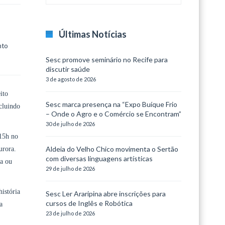
Últimas Notícias
to 
Sesc promove seminário no Recife para
discutir saúde
3 de agosto de 2026
ito
Sesc marca presença na “Expo Buíque Frio
cluindo
– Onde o Agro e o Comércio se Encontram”
30 de julho de 2026
 15h no
Aldeia do Velho Chico movimenta o Sertão
urora.
com diversas linguagens artísticas
ja ou
29 de julho de 2026
istória
Sesc Ler Araripina abre inscrições para
cursos de Inglês e Robótica
a
23 de julho de 2026