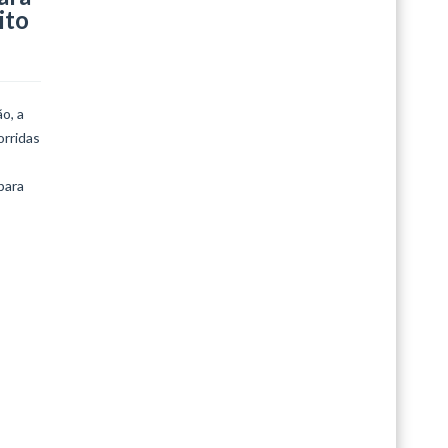
ito
o, a
orridas
para