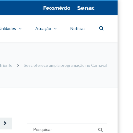
Unidades
Atuação
Notícias
Triunfo
Sesc oferece ampla programação no Carnaval
minecraft modları
adana sigorta
oyun modları
O