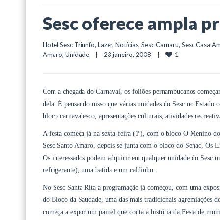
Sesc oferece ampla p
Hotel Sesc Triunfo
, 
Lazer
, 
Notícias
, 
Sesc Caruaru
, 
Sesc Casa Am
1
Amaro
, 
Unidade
    |    23 janeiro, 2008    |    
Com a chegada do Carnaval, os foliões pernambucanos começam a
dela. É pensando nisso que várias unidades do Sesc no Estado o
bloco carnavalesco, apresentações culturais, atividades recreativ
A festa começa já na sexta-feira (1º), com o bloco O Menino do 
Sesc Santo Amaro, depois se junta com o bloco do Senac, Os Li
Os interessados podem adquirir em qualquer unidade do Sesc um
refrigerante), uma batida e um caldinho.
No Sesc Santa Rita a programação já começou, com uma exposição
do Bloco da Saudade, uma das mais tradicionais agremiações do
começa a expor um painel que conta a história da Festa de mom