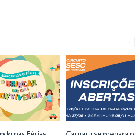
ndo nas Férias
Caruaru se prepara p