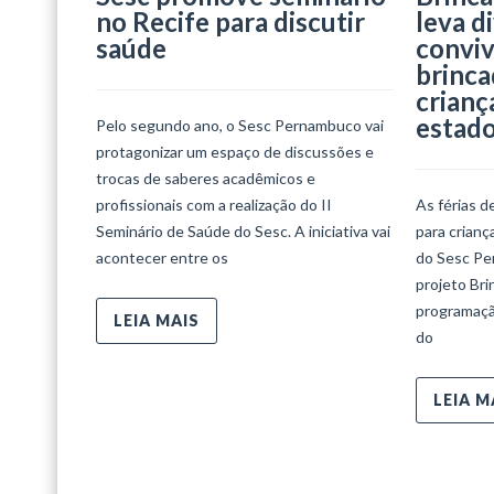
no Recife para discutir
leva d
saúde
conviv
brinca
crianç
estad
Pelo segundo ano, o Sesc Pernambuco vai
protagonizar um espaço de discussões e
trocas de saberes acadêmicos e
profissionais com a realização do II
As férias d
Seminário de Saúde do Sesc. A iniciativa vai
para crian
acontecer entre os
do Sesc Per
projeto Bri
programaçã
LEIA MAIS
do
LEIA M