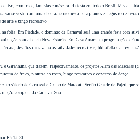
ositivo, com fotos, fantasias e máscaras da festa em todo o Brasil. Mas a unid
esc vai se vestir com uma decoração momesca para promover jogos recreativos 
s de arte e bingo recreativo.
na folia. Em Piedade, o domingo de Carnaval será uma grande festa com ativ
ita animação com a banda Nova Estação. Em Casa Amarela a programação será na
 máscara, desafios carnavalescos, atividades recreativas, hidrofolia e apresentaç
ru e Garanhuns, que trazem, respectivamente, os projetos Além das Máscaras (d
rquestra de frevo, pinturas no rosto, bingo recreativo e concurso de dança.
traz no sábado de Carnaval o Grupo de Maracatu Sertão Grande do Pajeú, que s
gramação completa do Carnaval Sesc.
 por R$ 15,00