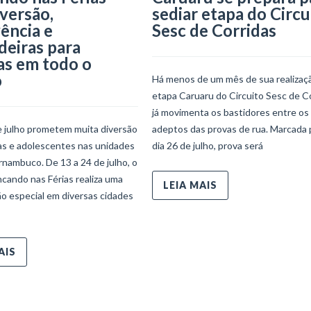
iversão,
sediar etapa do Circu
ência e
Sesc de Corridas
deiras para
as em todo o
o
Há menos de um mês de sua realizaçã
etapa Caruaru do Circuito Sesc de C
já movimenta os bastidores entre os
e julho prometem muita diversão
adeptos das provas de rua. Marcada 
ças e adolescentes nas unidades
dia 26 de julho, prova será
nambuco. De 13 a 24 de julho, o
ncando nas Férias realiza uma
LEIA MAIS
o especial em diversas cidades
AIS