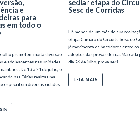
iversão,
sediar etapa do Circu
ência e
Sesc de Corridas
deiras para
as em todo o
o
Há menos de um mês de sua realizaçã
etapa Caruaru do Circuito Sesc de C
já movimenta os bastidores entre os
e julho prometem muita diversão
adeptos das provas de rua. Marcada 
ças e adolescentes nas unidades
dia 26 de julho, prova será
nambuco. De 13 a 24 de julho, o
ncando nas Férias realiza uma
LEIA MAIS
o especial em diversas cidades
AIS