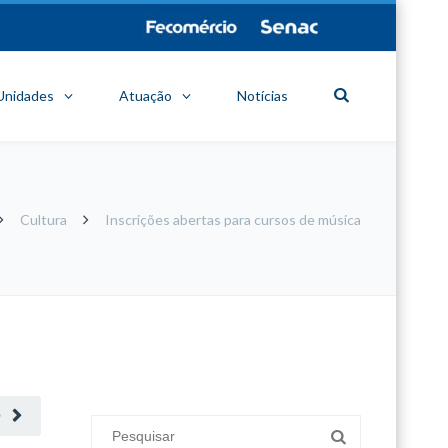
Unidades
Atuação
Notícias
Cultura
Inscrições abertas para cursos de música
minecraft modları
adana sigorta
oyun modları
O