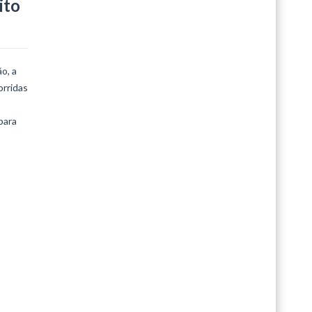
ito
o, a
orridas
para