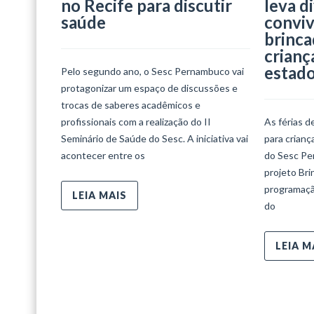
no Recife para discutir
leva d
saúde
conviv
brinca
crianç
estad
Pelo segundo ano, o Sesc Pernambuco vai
protagonizar um espaço de discussões e
trocas de saberes acadêmicos e
profissionais com a realização do II
As férias d
Seminário de Saúde do Sesc. A iniciativa vai
para crian
acontecer entre os
do Sesc Per
projeto Bri
programaçã
LEIA MAIS
do
LEIA M