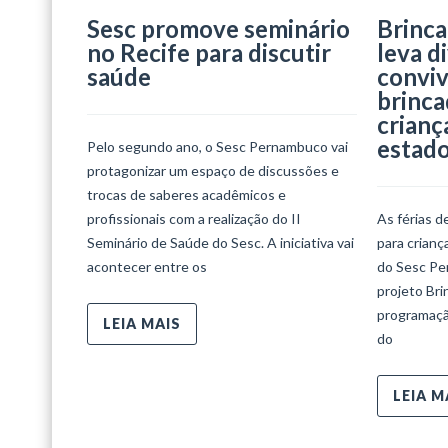
Sesc promove seminário
Brinca
no Recife para discutir
leva d
saúde
conviv
brinca
crianç
estad
Pelo segundo ano, o Sesc Pernambuco vai
protagonizar um espaço de discussões e
trocas de saberes acadêmicos e
profissionais com a realização do II
As férias d
Seminário de Saúde do Sesc. A iniciativa vai
para crian
acontecer entre os
do Sesc Per
projeto Bri
programaçã
LEIA MAIS
do
LEIA M