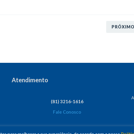
PRÓXIM
Atendimento
A
(81) 3216-1616
Fale Conosco
ntes para melhorar a sua experiência, de acordo com a nossa
Políti