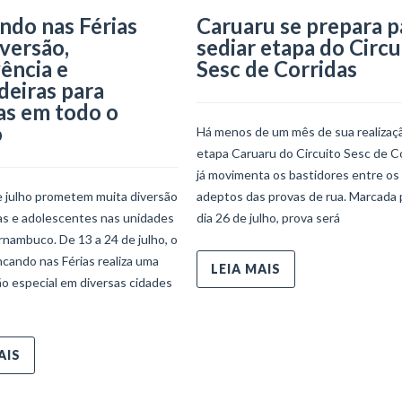
ndo nas Férias
Caruaru se prepara p
iversão,
sediar etapa do Circu
ência e
Sesc de Corridas
deiras para
as em todo o
o
Há menos de um mês de sua realizaçã
etapa Caruaru do Circuito Sesc de C
já movimenta os bastidores entre os
e julho prometem muita diversão
adeptos das provas de rua. Marcada 
ças e adolescentes nas unidades
dia 26 de julho, prova será
nambuco. De 13 a 24 de julho, o
ncando nas Férias realiza uma
LEIA MAIS
o especial em diversas cidades
AIS