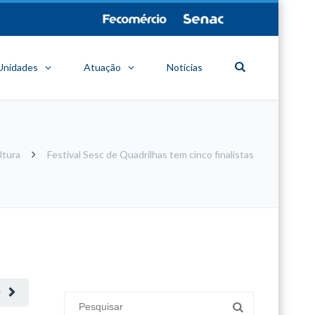
Unidades
Atuação
Notícias
ltura
Festival Sesc de Quadrilhas tem cinco finalistas
minecraft modları
adana sigorta
oyun modları
O