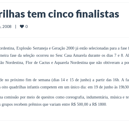
ilhas tem cinco finalistas
0
o, 2008    |    
destina, Explosão Sertaneja e Geração 2000 já estão selecionadas para a fase 
imeira fase da seleção ocorreu no Sesc Casa Amarela durante os dias 7 e 8. A
ação Nordestina, Flor de Cactus e Aquarela Nordestina que não obtiveram a po
de no próximo fim de semana (dias 14 e 15 de junho) a partir das 16h. A fas
s oito quadrilhas infantis competem em um único dia: em 19 de junho às 19h30
uma comissão por meio de quesitos como coreografia, indumentária, música e t
es grupos recebem prêmios que variam entre R$ 500,00 a R$ 1800.