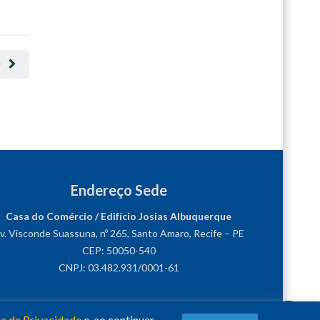
O
Endereço Sede
Casa do Comércio / Edifício Josias Albuquerque
v. Visconde Suassuna, nº 265, Santo Amaro, Recife – PE
CEP: 50050-540
CNPJ: 03.482.931/0001-61
ca de Privacidade
e, ao continuar