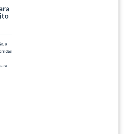
ara
LEIA MAIS
ito
o, a
orridas
para