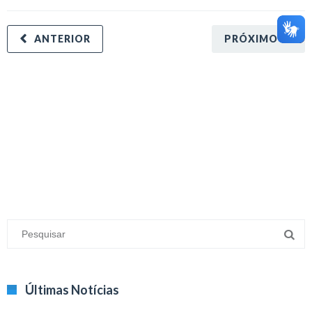
ANTERIOR
PRÓXIMO
minecraft modları
adana sigorta
oyun modları
Últimas Notícias