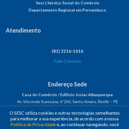
Sesc | Serviço Social do Comércio
Departamento Regional em Pernambuco
Atendimento
(81) 3216-1616
Fale Conosco
Endereço Sede
Casa do Comércio / Edifício Josias Albuquerque
Av. Visconde Suassuna, nº 265, Santo Amaro, Recife – PE
CEP: 50050-540
O SESC utiliza cookies e outras tecnologias semelhantes
CNPJ: 03.482.931/0001-61
para melhorar a sua experiência, de acordo com a nossa
Política de Privacidade
e, ao continuar navegando, você
Siga-nos!