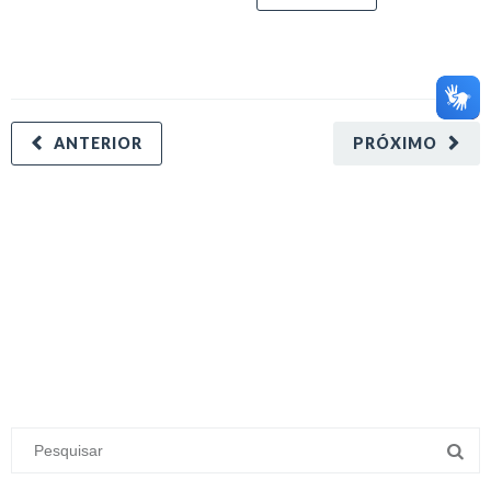
ANTERIOR
PRÓXIMO
minecraft modları
adana sigorta
oyun modları