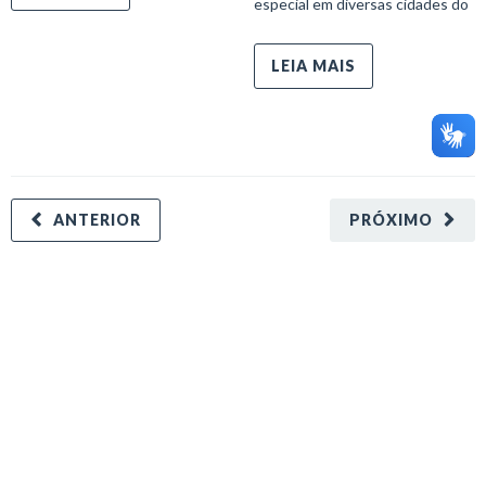
especial em diversas cidades do
LEIA MAIS
ANTERIOR
PRÓXIMO
minecraft modları
adana sigorta
oyun modları