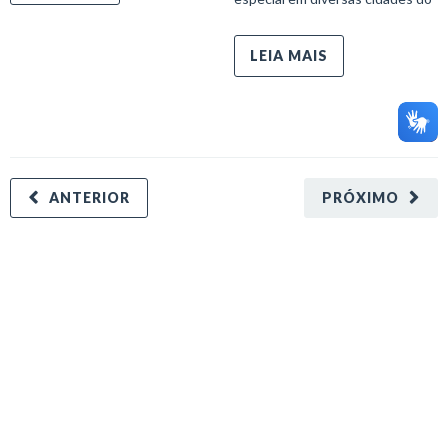
LEIA MAIS
ANTERIOR
PRÓXIMO
minecraft modları
adana sigorta
oyun modları