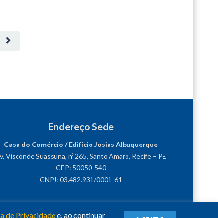
O
Endereço Sede
Casa do Comércio / Edifício Josias Albuquerque
v. Visconde Suassuna, nº 265, Santo Amaro, Recife – PE
CEP: 50050-540
CNPJ: 03.482.931/0001-61
ca de Privacidade
e, ao continuar