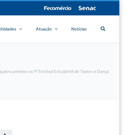
Unidades
Atuação
Notícias
 quatro prêmios no 9º Festival Estudantil de Teatro e Dança
minecraft modları
adana sigorta
oyun modları