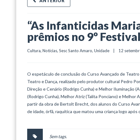
ANTERIOR
“As Infanticidas Mari
prêmios no 9º Festiva
Cultura
, 
Notícias
, 
Sesc Santo Amaro
, 
Unidade
    |    12 setembr
O espetáculo de conclusão do Curso Avançado de Teatro do
Teatro e Dança, realizado pelo produtor cultural Pedro P
Direção e Cenário (Rodrigo Cunha) e Melhor Iluminação (An
(Rodrigo Cunha), Melhor Atriz (Talita Ponciano) e Melhor A
partir da obra de Bertolt Brecht, dos alunos do Curso Ava
de idade, órfã, raquítica que matou uma criança logo após da
Sem tags.