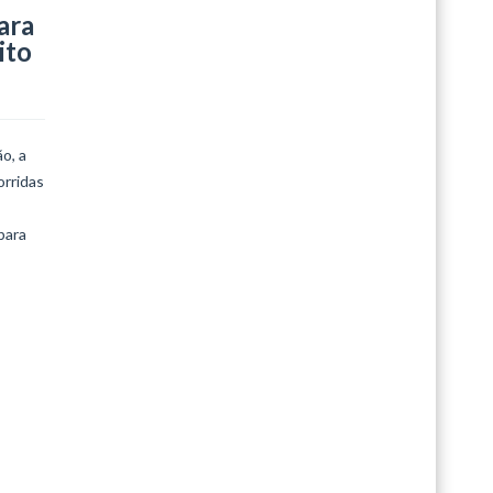
ara
LEIA MAIS
ito
o, a
orridas
para