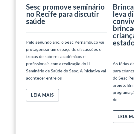
Sesc promove seminário
Brinca
no Recife para discutir
leva d
saúde
conviv
brinca
crianç
estad
Pelo segundo ano, o Sesc Pernambuco vai
protagonizar um espaço de discussões e
trocas de saberes acadêmicos e
profissionais com a realização do II
As férias d
Seminário de Saúde do Sesc. A iniciativa vai
para crian
acontecer entre os
do Sesc Per
projeto Bri
programaçã
LEIA MAIS
do
LEIA M