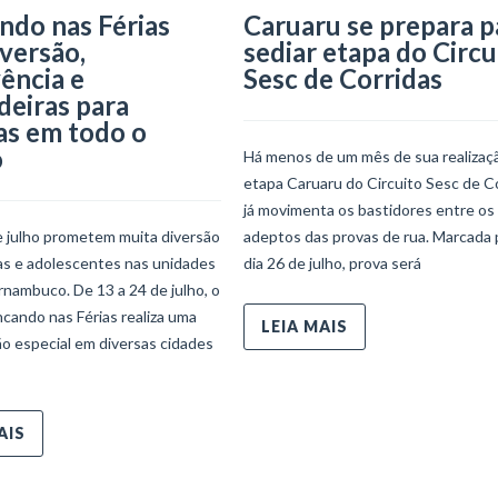
ndo nas Férias
Caruaru se prepara p
iversão,
sediar etapa do Circu
ência e
Sesc de Corridas
deiras para
as em todo o
o
Há menos de um mês de sua realizaçã
etapa Caruaru do Circuito Sesc de C
já movimenta os bastidores entre os
e julho prometem muita diversão
adeptos das provas de rua. Marcada 
ças e adolescentes nas unidades
dia 26 de julho, prova será
nambuco. De 13 a 24 de julho, o
ncando nas Férias realiza uma
LEIA MAIS
o especial em diversas cidades
AIS