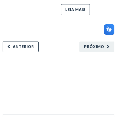
LEIA MAIS
ANTERIOR
PRÓXIMO
minecraft modları
adana sigorta
oyun modları