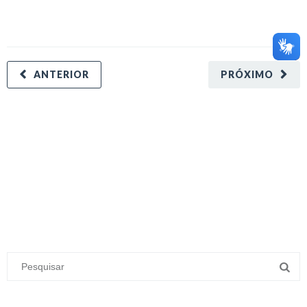
ANTERIOR
PRÓXIMO
minecraft modları
adana sigorta
oyun modları