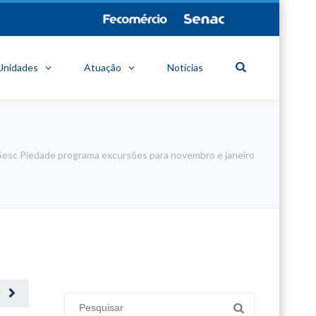
Unidades
Atuação
Notícias
Sesc Piedade programa excursões para novembro e janeiro
minecraft modları
adana sigorta
oyun modları
O