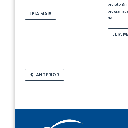
projeto Bri
programaçã
LEIA MAIS
do
LEIA M
ANTERIOR