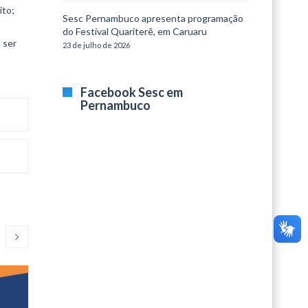
ito;
Sesc Pernambuco apresenta programação
do Festival Quariterê, em Caruaru
 ser
23 de julho de 2026
Facebook Sesc em
Pernambuco
Segundas Culturais
ArteSes