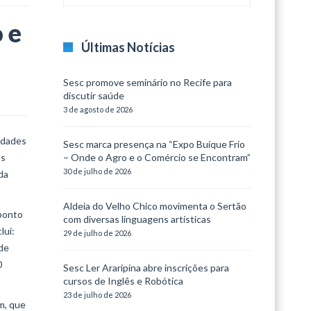
 e
Últimas Notícias
Sesc promove seminário no Recife para
discutir saúde
3 de agosto de 2026
cidades
Sesc marca presença na “Expo Buíque Frio
Os
– Onde o Agro e o Comércio se Encontram”
30 de julho de 2026
da
Aldeia do Velho Chico movimenta o Sertão
 ponto
com diversas linguagens artísticas
lui:
29 de julho de 2026
 de
0
Sesc Ler Araripina abre inscrições para
cursos de Inglês e Robótica
23 de julho de 2026
em, que