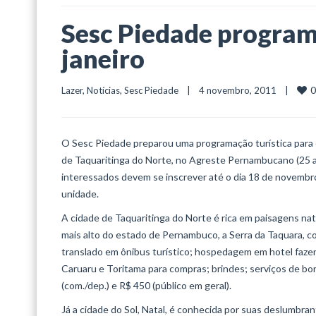
Sesc Piedade program
janeiro
0
Lazer
, 
Notícias
, 
Sesc Piedade
    |    4 novembro, 2011    |    
O Sesc Piedade preparou uma programação turística para o 
de Taquaritinga do Norte, no Agreste Pernambucano (25 a 
interessados devem se inscrever até o dia 18 de novembro
unidade.
A cidade de Taquaritinga do Norte é rica em paisagens nat
mais alto do estado de Pernambuco, a Serra da Taquara, co
translado em ônibus turístico; hospedagem em hotel fazend
Caruaru e Toritama para compras; brindes; serviços de bo
(com./dep.) e R$ 450 (público em geral).
Já a cidade do Sol, Natal, é conhecida por suas deslumbran