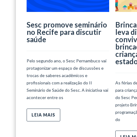
Sesc promove seminário
Brinca
no Recife para discutir
leva d
saúde
conviv
brinca
crianç
estad
Pelo segundo ano, o Sesc Pernambuco vai
protagonizar um espaço de discussões e
trocas de saberes acadêmicos e
profissionais com a realização do II
As férias d
Seminário de Saúde do Sesc. A iniciativa vai
para crian
acontecer entre os
do Sesc Per
projeto Bri
programaçã
LEIA MAIS
do
LEIA M