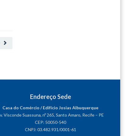
O
Endereço Sede
Casa do Comércio / Edifício Josias Albuquerque
v. Visconde Suassuna, nº 265, Santo Amaro, Recife – PE
CEP: 50050-540
CNPJ: 03.482.931/0001-61