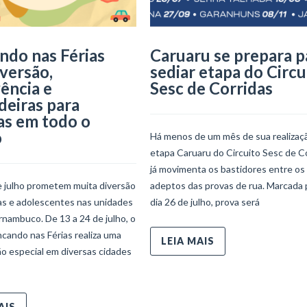
ndo nas Férias
Caruaru se prepara p
iversão,
sediar etapa do Circu
ência e
Sesc de Corridas
deiras para
as em todo o
o
Há menos de um mês de sua realizaçã
etapa Caruaru do Circuito Sesc de C
já movimenta os bastidores entre os
e julho prometem muita diversão
adeptos das provas de rua. Marcada 
ças e adolescentes nas unidades
dia 26 de julho, prova será
nambuco. De 13 a 24 de julho, o
ncando nas Férias realiza uma
LEIA MAIS
o especial em diversas cidades
AIS