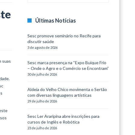
ste
Últimas Notícias
Sesc promove seminário no Recife para
discutir saúde
3 de agosto de 2026
m suas
Sesc marca presença na “Expo Buíque Frio
– Onde o Agro e o Comércio se Encontram”
30 de julho de 2026
idade.
sc
Aldeia do Velho Chico movimenta o Sertão
os
com diversas linguagens artísticas
29 de julho de 2026
este
Sesc Ler Araripina abre inscrições para
ssos
cursos de Inglês e Robótica
23 de julho de 2026