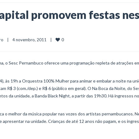
capital promovem festas ne
0
ro
    |    4 novembro, 2011    |    
ana, o Sesc Pernambuco oferece uma programação repleta de atrações e
(4), às 19h a Orquestra 100% Mulher para animar e embalar a noite na un
am R$ 3 (com./dep.) e R$ 6 (público em geral). O Na Boca da Noite, do Se
os da unidade, a Banda Black Night, a partir das 19h30. Há ingressos n
aca o melhor da música popular nas vozes dos artistas pernambucanos. N
 se apresentar na unidade. Crianças de até 12 anos não pagam, e os ingre