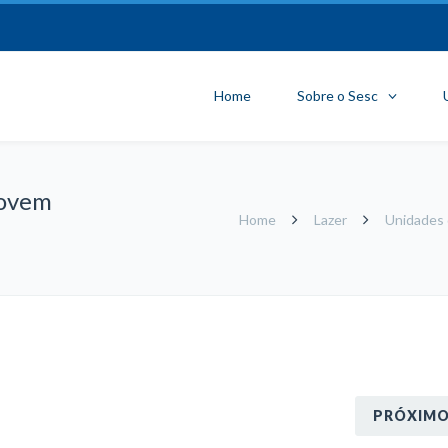
Home
Sobre o Sesc
movem
Home
Lazer
Unidades 
PRÓXIM