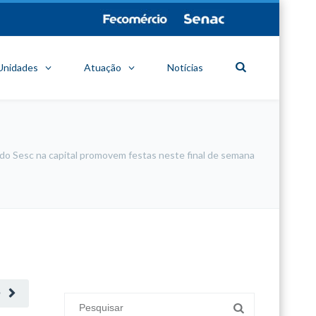
Unidades
Atuação
Notícias
do Sesc na capital promovem festas neste final de semana
minecraft modları
adana sigorta
oyun modları
O