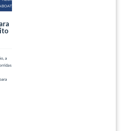
Édouard Vuillar
ara
LEIA MAIS
ito
o, a
orridas
para