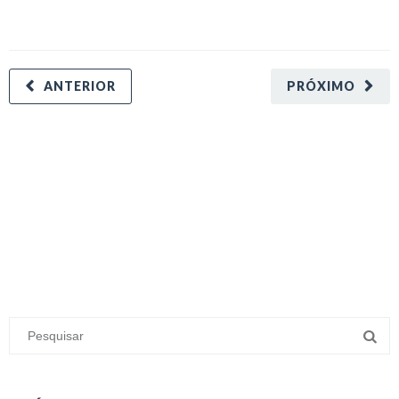
ANTERIOR
PRÓXIMO
minecraft modları
adana sigorta
oyun modları