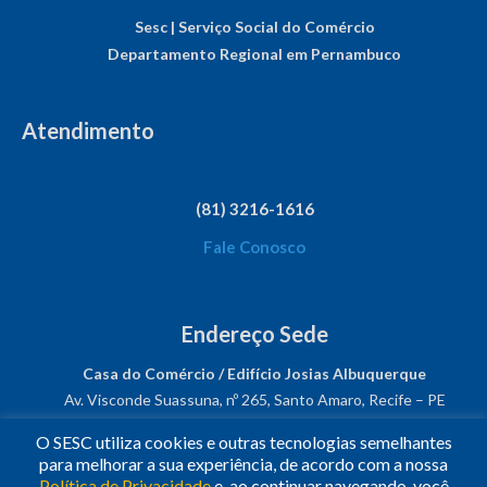
Sesc | Serviço Social do Comércio
Departamento Regional em Pernambuco
Atendimento
(81) 3216-1616
Fale Conosco
Endereço Sede
Casa do Comércio / Edifício Josias Albuquerque
Av. Visconde Suassuna, nº 265, Santo Amaro, Recife – PE
CEP: 50050-540
O SESC utiliza cookies e outras tecnologias semelhantes
CNPJ: 03.482.931/0001-61
para melhorar a sua experiência, de acordo com a nossa
Política de Privacidade
e, ao continuar navegando, você