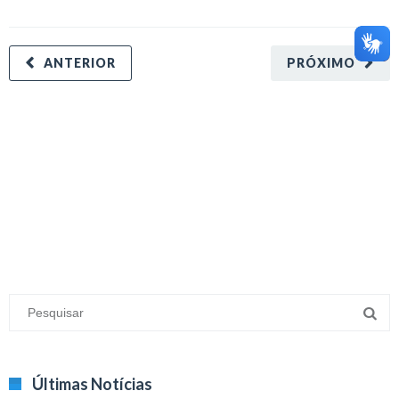
ANTERIOR
PRÓXIMO
minecraft modları
adana sigorta
oyun modları
Últimas Notícias