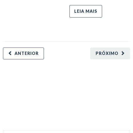
LEIA MAIS
ANTERIOR
PRÓXIMO
minecraft modları
adana sigorta
oyun modları