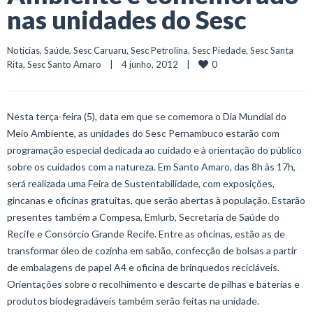
nas unidades do Sesc
Notícias
, 
Saúde
, 
Sesc Caruaru
, 
Sesc Petrolina
, 
Sesc Piedade
, 
Sesc Santa 
0
Rita
, 
Sesc Santo Amaro
    |    4 junho, 2012    |    
Nesta terça-feira (5), data em que se comemora o Dia Mundial do
Meio Ambiente, as unidades do Sesc Pernambuco estarão com
programação especial dedicada ao cuidado e à orientação do público
sobre os cuidados com a natureza. Em Santo Amaro, das 8h às 17h,
será realizada uma Feira de Sustentabilidade, com exposições,
gincanas e oficinas gratuitas, que serão abertas à população. Estarão
presentes também a Compesa, Emlurb, Secretaria de Saúde do
Recife e Consórcio Grande Recife. Entre as oficinas, estão as de
transformar óleo de cozinha em sabão, confecção de bolsas a partir
de embalagens de papel A4 e oficina de brinquedos recicláveis.
Orientações sobre o recolhimento e descarte de pilhas e baterias e
produtos biodegradáveis também serão feitas na unidade.