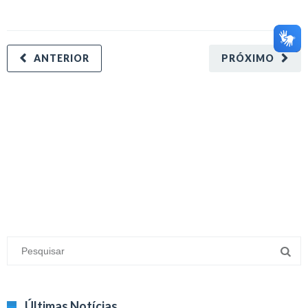
ANTERIOR
PRÓXIMO
minecraft modları
adana sigorta
oyun modları
Últimas Notícias