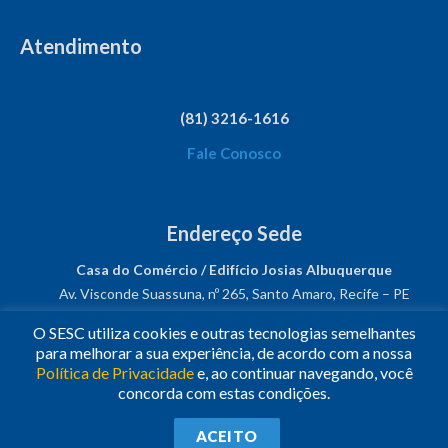
Atendimento
(81) 3216-1616
Fale Conosco
Endereço Sede
Casa do Comércio / Edifício Josias Albuquerque
Av. Visconde Suassuna, nº 265, Santo Amaro, Recife – PE
CEP: 50050-540
O SESC utiliza cookies e outras tecnologias semelhantes
CNPJ: 03.482.931/0001-61
para melhorar a sua experiência, de acordo com a nossa
Política de Privacidade
e, ao continuar navegando, você
Siga-nos!
concorda com estas condições.
© 2023
•
Todos os Direitos Reservados.
•
Conheça o
Sesc
ACEITO