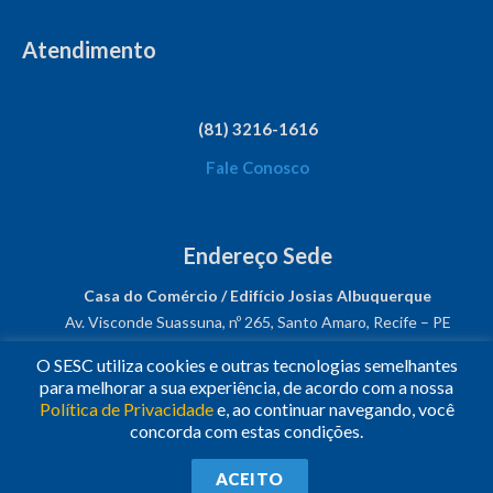
Atendimento
(81) 3216-1616
Fale Conosco
Endereço Sede
Casa do Comércio / Edifício Josias Albuquerque
Av. Visconde Suassuna, nº 265, Santo Amaro, Recife – PE
CEP: 50050-540
O SESC utiliza cookies e outras tecnologias semelhantes
CNPJ: 03.482.931/0001-61
para melhorar a sua experiência, de acordo com a nossa
Política de Privacidade
e, ao continuar navegando, você
Siga-nos!
concorda com estas condições.
© 2023
•
Todos os Direitos Reservados.
•
Conheça o
Sesc
ACEITO