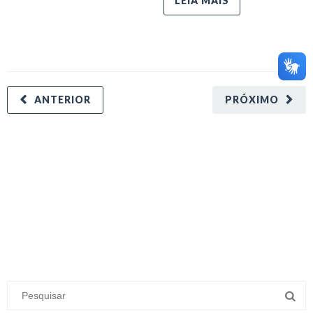
LEIA MAIS
ANTERIOR
PRÓXIMO
minecraft modları
adana sigorta
oyun modları