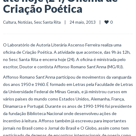
Criação Poética
0
Cultura
, 
Notícias
, 
Sesc Santa Rita
    |    24 maio, 2013    |    
O Laboratório de Autoria Literária Ascenso Ferreira realiza uma
oficina de Criação Poética. A atividade que acontece, das 9h às 12h,
no Sesc Santa Rita e encerra hoje (24). A oficina é ministrada pelo
escritor, Doutor e contista Affonso Romano Sant’Anna (MG/RJ).
Affonso Romano Sant’Anna participou de movimentos da vanguarda
dos anos 1950 e 1960. É formado em Letras pela Faculdade de Letras
da Universidade Federal de Minas Gerais, e já ministrou cursos em
vários países do mundo como Estados Unidos, Alemanha, França,
Dinamarca e Portugal. Durante os anos de 1990-1996 foi presidente
da fundação Biblioteca Nacional onde desenvolveu ações de
incentivo à leitura. Affonso também já escreveu para importantes
jornais no Brasil como o Jornal do Brasil e O Globo, assim como tem
participado de dezenas de encontros internacionais de poesia como