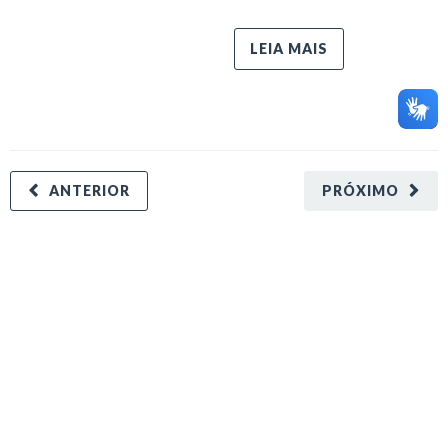
LEIA MAIS
ANTERIOR
PRÓXIMO
minecraft modları
adana sigorta
oyun modları