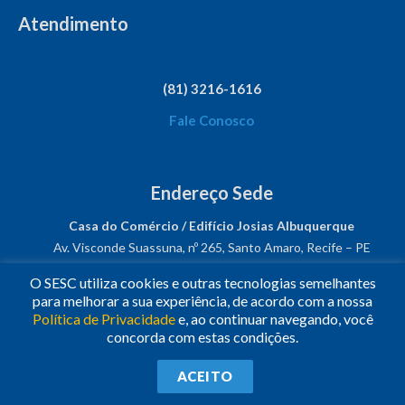
Atendimento
(81) 3216-1616
Fale Conosco
Endereço Sede
Casa do Comércio / Edifício Josias Albuquerque
Av. Visconde Suassuna, nº 265, Santo Amaro, Recife – PE
CEP: 50050-540
O SESC utiliza cookies e outras tecnologias semelhantes
CNPJ: 03.482.931/0001-61
para melhorar a sua experiência, de acordo com a nossa
Política de Privacidade
e, ao continuar navegando, você
Siga-nos!
concorda com estas condições.
© 2023
•
Todos os Direitos Reservados.
•
Conheça o
Sesc
ACEITO
Nacional