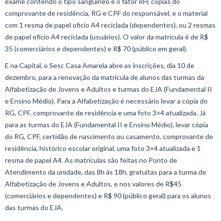
exame contendo o tipo sanguíneo e o fator RH, cópias do
comprovante de residência, RG e CPF do responsável, e o material
com 1 resma de papel oficio A4 reciclada (dependentes), ou 2 resmas
de papel ofício A4 reciclada (usuários). O valor da matrícula é de R$
35 (comerciários e dependentes) e R$ 70 (público em geral).
E na Capital, o Sesc Casa Amarela abre as inscrições, dia 10 de
dezembro, para a renovação da matrícula de alunos das turmas da
Alfabetização de Jovens e Adultos e turmas do EJA (Fundamental II
e Ensino Médio). Para a Alfabetização é necessário levar a cópia do
RG, CPF, comprovante de residência e uma foto 3×4 atualizada. Já
para as turmas do EJA (Fundamental II e Ensino Médio), levar cópia
do RG, CPF, certidão de nascimento ou casamento, comprovante de
residência, histórico escolar original, uma foto 3×4 atualizada e 1
resma de papel A4. As matrículas são feitas no Ponto de
Atendimento da unidade, das 8h às 18h, gratuitas para a turma de
Alfabetização de Jovens e Adultos, e nos valores de R$45
(comerciários e dependentes) e R$ 90 (público geral) para os alunos
das turmas do EJA.