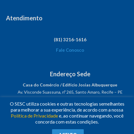
Atendimento
(81) 3216-1616
Fale Conosco
Endereço Sede
Casa do Comércio / Edifício Josias Albuquerque
Av. Visconde Suassuna, nº 265, Santo Amaro, Recife – PE
CEP: 50050-540
O SESC utiliza cookies e outras tecnologias semelhantes
CNPJ: 03.482.931/0001-61
para melhorar a sua experiência, de acordo com a nossa
Política de Privacidade
e, ao continuar navegando, você
Siga-nos!
concorda com estas condições.
© 2023
•
Todos os Direitos Reservados.
•
Conheça o
Sesc