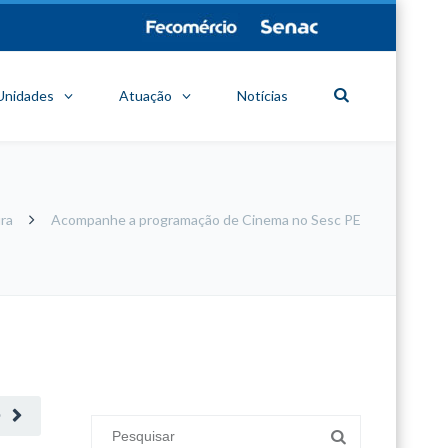
Unidades
Atuação
Notícias
ra
Acompanhe a programação de Cinema no Sesc PE
minecraft modları
adana sigorta
oyun modları
O