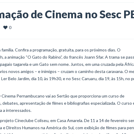
ação de Cinema no Sesc P
0
   
família. Confira a programação, gratuita, para os próximos dias. O
h, a animação “O Gato do Rabino”, do francês Joann Sfar. A trama se pas
papagaio tagarela e um Gato sem nome. Juntos, em uma cruzada pela África
 vários novos amigos – e inimigos – cruzam o caminho desta caravana. O 
Ler Belo Jardim, dia 10, às 19h30, e no Sesc Caruaru, dia 19, às 15h, no p
o O Cinema Pernambucano vai ao Sertão que proporciona um curso de
s, debates, apresentação de filmes e bibliografias especializada. O curso 
a a interessados.
ojeto Cineclube Coliseu, em Casa Amarela. De 11 a 14 de fevereiro se
 e Direitos Humanos na América do Sul, com exibição de filmes para pen