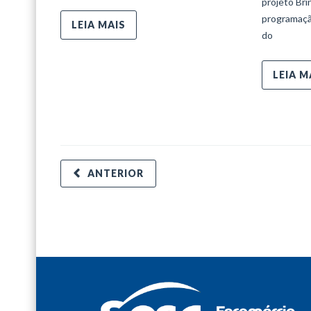
projeto Bri
programaçã
LEIA MAIS
do
LEIA M
ANTERIOR