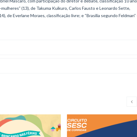
riel Mascaro, com participação do diretor e debate, classificação 10 ano
per-mulheres” (13), de Takuma Kuikuro, Carlos Fausto e Leonardo Sette,
4), de Everlane Moraes, classificação livre; e “Brasília segundo Feldman” 