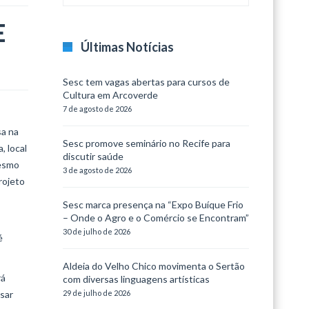
E
Últimas Notícias
Sesc tem vagas abertas para cursos de
Cultura em Arcoverde
7 de agosto de 2026
sa na
Sesc promove seminário no Recife para
, local
discutir saúde
mesmo
3 de agosto de 2026
rojeto
Sesc marca presença na “Expo Buíque Frio
– Onde o Agro e o Comércio se Encontram”
30 de julho de 2026
é
Aldeia do Velho Chico movimenta o Sertão
rá
com diversas linguagens artísticas
sar
29 de julho de 2026