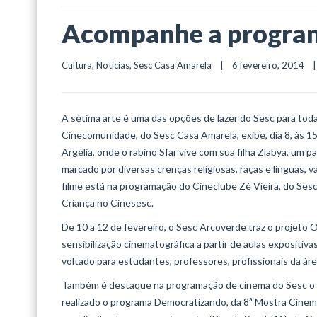
Acompanhe a program
Cultura
, 
Notícias
, 
Sesc Casa Amarela
    |    6 fevereiro, 2014    | 
A sétima arte é uma das opções de lazer do Sesc para toda 
Cinecomunidade, do Sesc Casa Amarela, exibe, dia 8, às 15
Argélia, onde o rabino Sfar vive com sua filha Zlabya, um 
marcado por diversas crenças religiosas, raças e línguas,
filme está na programação do Cineclube Zé Vieira, do Sesc 
Criança no Cinesesc.
De 10 a 12 de fevereiro, o Sesc Arcoverde traz o projet
sensibilização cinematográfica a partir de aulas expositiva
voltado para estudantes, professores, profissionais da áre
Também é destaque na programação de cinema do Sesc o pr
realizado o programa Democratizando, da 8ª Mostra Cinema