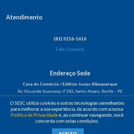
Atendimento
(81) 3216-1616
Fale Conosco
Endereço Sede
Casa do Comércio / Edifício Josias Albuquerque
Av. Visconde Suassuna, nº 265, Santo Amaro, Recife – PE
CEP: 50050-540
O SESC utiliza cookies e outras tecnologias semelhantes
CNPJ: 03.482.931/0001-61
para melhorar a sua experiência, de acordo com a nossa
Política de Privacidade
e, ao continuar navegando, você
Siga-nos!
concorda com estas condições.
© 2023
•
Todos os Direitos Reservados.
•
Conheça o
Sesc
ACEITO