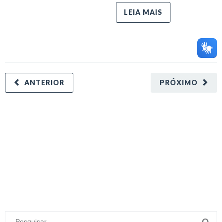
LEIA MAIS
ANTERIOR
PRÓXIMO
minecraft modları
adana sigorta
oyun modları