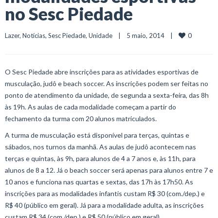
no Sesc Piedade
0
Lazer
, 
Notícias
, 
Sesc Piedade
, 
Unidade
    |    5 maio, 2014    |    
O Sesc Piedade abre inscrições para as atividades esportivas de
musculação, judô e beach soccer. As inscrições podem ser feitas no
ponto de atendimento da unidade, de segunda a sexta-feira, das 8h
às 19h. As aulas de cada modalidade começam a partir do
fechamento da turma com 20 alunos matriculados.
A turma de musculação está disponível para terças, quintas e
sábados, nos turnos da manhã. As aulas de judô acontecem nas
terças e quintas, às 9h, para alunos de 4 a 7 anos e, às 11h, para
alunos de 8 a 12. Já o beach soccer será apenas para alunos entre 7 e
10 anos e funciona nas quartas e sextas, das 17h às 17h50. As
inscrições para as modalidades infantis custam R$ 30 (com./dep.) e
R$ 40 (público em geral). Já para a modalidade adulta, as inscrições
custam R$ 34 (com./dep.) e R$ 50 (público em geral).