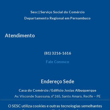
Sesc | Serviço Social do Comércio
Departamento Regional em Pernambuco
Atendimento
(81) 3216-1616
Fale Conosco
Endereço Sede
Casa do Comércio / Edifício Josias Albuquerque
Av. Visconde Suassuna, nº 265, Santo Amaro, Recife – PE
CEP: 50050-540
O SESC utiliza cookies e outras tecnologias semelhantes
CNPJ: 03.482.931/0001-61