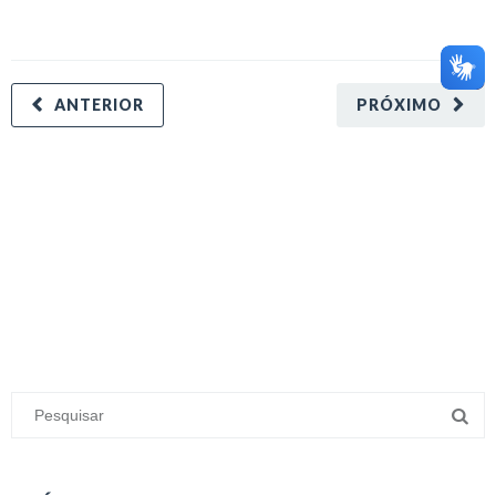
ANTERIOR
PRÓXIMO
minecraft modları
adana sigorta
oyun modları