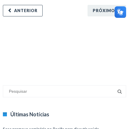
ANTERIOR
PRÓXIMO
minecraft modları
adana sigorta
oyun modları
Últimas Notícias
Sesc promove seminário no Recife para discutir saúde