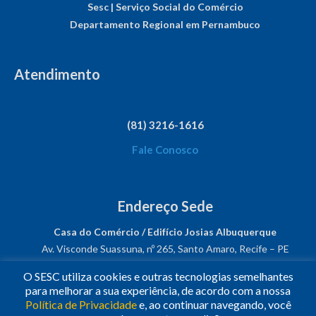
Sesc | Serviço Social do Comércio
Departamento Regional em Pernambuco
Atendimento
(81) 3216-1616
Fale Conosco
Endereço Sede
Casa do Comércio / Edifício Josias Albuquerque
Av. Visconde Suassuna, nº 265, Santo Amaro, Recife – PE
CEP: 50050-540
O SESC utiliza cookies e outras tecnologias semelhantes
CNPJ: 03.482.931/0001-61
para melhorar a sua experiência, de acordo com a nossa
Política de Privacidade
e, ao continuar navegando, você
Siga-nos!