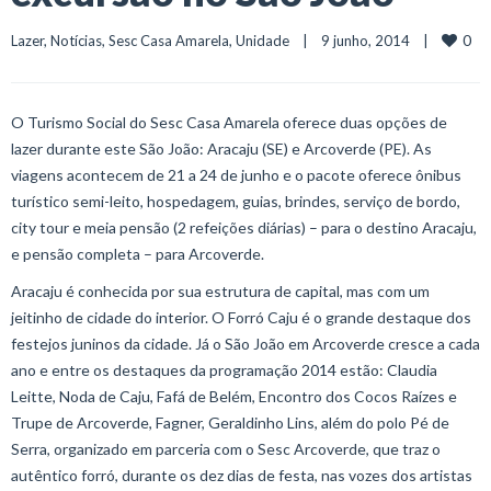
0
Lazer
, 
Notícias
, 
Sesc Casa Amarela
, 
Unidade
    |    9 junho, 2014    |    
O Turismo Social do Sesc Casa Amarela oferece duas opções de
lazer durante este São João: Aracaju (SE) e Arcoverde (PE). As
viagens acontecem de 21 a 24 de junho e o pacote oferece ônibus
turístico semi-leito, hospedagem, guias, brindes, serviço de bordo,
city tour e meia pensão (2 refeições diárias) – para o destino Aracaju,
e pensão completa – para Arcoverde.
Aracaju é conhecida por sua estrutura de capital, mas com um
jeitinho de cidade do interior. O Forró Caju é o grande destaque dos
festejos juninos da cidade. Já o São João em Arcoverde cresce a cada
ano e entre os destaques da programação 2014 estão: Claudia
Leitte, Noda de Caju, Fafá de Belém, Encontro dos Cocos Raízes e
Trupe de Arcoverde, Fagner, Geraldinho Lins, além do polo Pé de
Serra, organizado em parceria com o Sesc Arcoverde, que traz o
autêntico forró, durante os dez dias de festa, nas vozes dos artistas