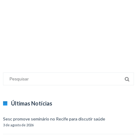
minecraft modları
adana sigorta
oyun modları
Últimas Notícias
Sesc promove seminário no Recife para discutir saúde
3 de agosto de 2026