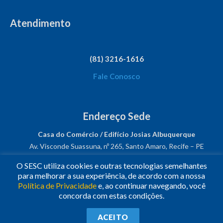
Atendimento
(81) 3216-1616
Fale Conosco
Endereço Sede
Casa do Comércio / Edifício Josias Albuquerque
Av. Visconde Suassuna, nº 265, Santo Amaro, Recife – PE
CEP: 50050-540
O SESC utiliza cookies e outras tecnologias semelhantes
CNPJ: 03.482.931/0001-61
para melhorar a sua experiência, de acordo com a nossa
Política de Privacidade
e, ao continuar navegando, você
Siga-nos!
concorda com estas condições.
© 2023
•
Todos os Direitos Reservados.
•
Conheça o
Sesc
ACEITO