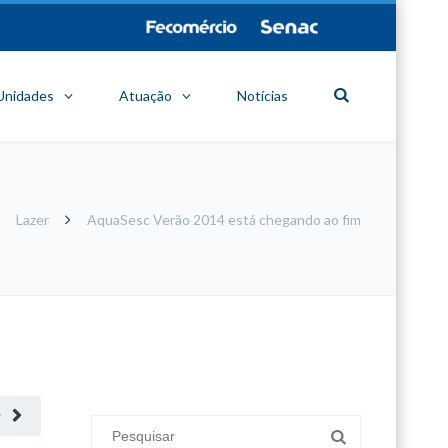
Unidades
Atuação
Notícias
Lazer
AquaSesc Verão 2014 está chegando ao fim
minecraft modları
adana sigorta
oyun modları
O