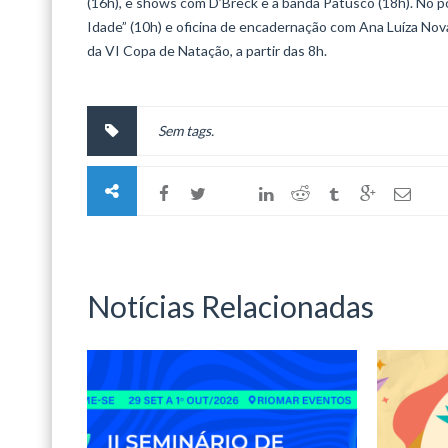
(16h), e shows com D’Breck e a banda Patusco (18h). No pol
Idade” (10h) e oficina de encadernação com Ana Luíza Nov
da VI Copa de Natação, a partir das 8h.
Sem tags.
Notícias Relacionadas