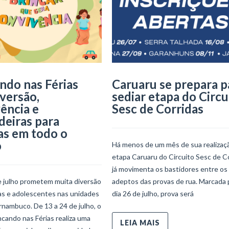
ndo nas Férias
Caruaru se prepara p
iversão,
sediar etapa do Circu
ência e
Sesc de Corridas
deiras para
as em todo o
o
Há menos de um mês de sua realizaçã
etapa Caruaru do Circuito Sesc de C
já movimenta os bastidores entre os
e julho prometem muita diversão
adeptos das provas de rua. Marcada 
ças e adolescentes nas unidades
dia 26 de julho, prova será
nambuco. De 13 a 24 de julho, o
ncando nas Férias realiza uma
LEIA MAIS