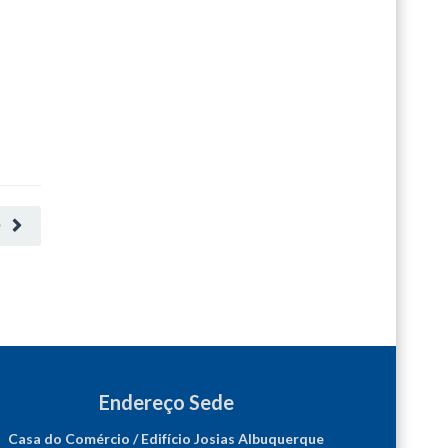
O
Endereço Sede
Casa do Comércio / Edifício Josias Albuquerque