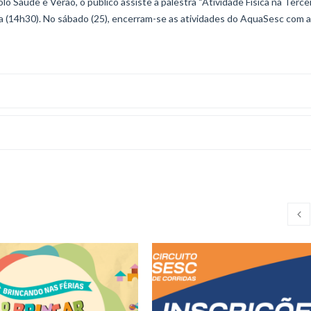
o Saúde e Verão, o público assiste a palestra “Atividade Física na Terce
a (14h30). No sábado (25), encerram-se as atividades do AquaSesc com a 