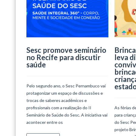
Sesc promove seminário
Brinca
no Recife para discutir
leva d
saúde
conviv
brinca
crianç
estad
Pelo segundo ano, o Sesc Pernambuco vai
protagonizar um espaço de discussões e
trocas de saberes acadêmicos e
profissionais com a realização do II
As férias d
Seminário de Saúde do Sesc. A iniciativa vai
para crian
acontecer entre os
do Sesc Per
projeto Bri