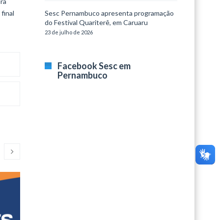
ira
final
Sesc Pernambuco apresenta programação
do Festival Quariterê, em Caruaru
23 de julho de 2026
Facebook Sesc em
Pernambuco
Segundas Culturais
ArteSes
O Sesc Santa Rita promove, nesta
Entra em cartaz,