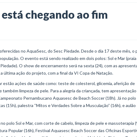
está chegando ao fim
oferecidas no AquaSesc, do Sesc Piedade. Desde o dia 17 deste mês, o 
 população. O evento está sendo realizado em dois polos: Sol e Mar (praia
c Piedade). O show de encerramento será na sexta (24), com as apresen
a última ação do projeto, com a final da VI Copa de Natação.
Mar estão ações de saúde como: teste de colesterol, glicemia, aferição de
B e também limpeza de pele. Para a alegria da criançada, tem apresentação
 Campeonato Pernambucano Aquasesc de Beach Soccer (18h). Já no polo
icas (15h), palestra “Mitos e Verdades Sobre a Musculação” (16h), e aulão
no polo Sol e Mar, com corte de cabelo, limpeza de pele e massoterapia (
tura Popular (16h), Festival Aquasesc Beach Soccer das Oficinas Esporti