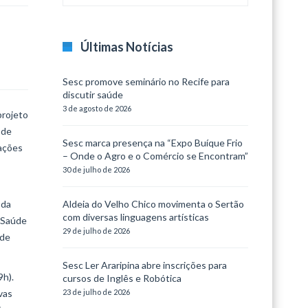
Últimas Notícias
Sesc promove seminário no Recife para
discutir saúde
3 de agosto de 2026
projeto
 de
Sesc marca presença na “Expo Buíque Frio
tações
– Onde o Agro e o Comércio se Encontram”
30 de julho de 2026
 da
Aldeia do Velho Chico movimenta o Sertão
com diversas linguagens artísticas
 Saúde
29 de julho de 2026
 de
Sesc Ler Araripina abre inscrições para
9h).
cursos de Inglês e Robótica
vas
23 de julho de 2026