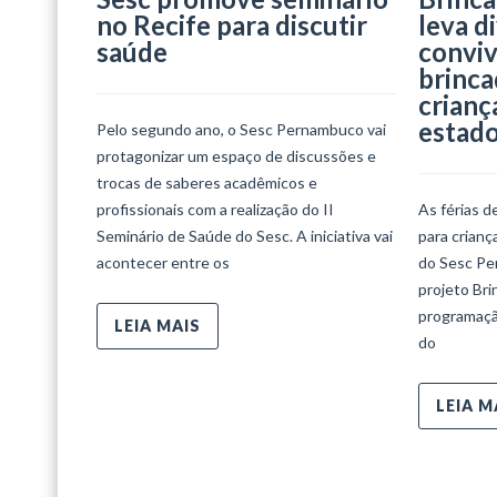
no Recife para discutir
leva d
saúde
conviv
brinca
crianç
estad
Pelo segundo ano, o Sesc Pernambuco vai
protagonizar um espaço de discussões e
trocas de saberes acadêmicos e
profissionais com a realização do II
As férias d
Seminário de Saúde do Sesc. A iniciativa vai
para crian
acontecer entre os
do Sesc Per
projeto Bri
programaçã
LEIA MAIS
do
LEIA M