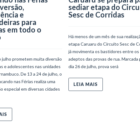
iversão,
sediar etapa do Circu
ência e
Sesc de Corridas
deiras para
as em todo o
o
Há menos de um mês de sua realizaçã
etapa Caruaru do Circuito Sesc de C
já movimenta os bastidores entre os
e julho prometem muita diversão
adeptos das provas de rua. Marcada 
ças e adolescentes nas unidades
dia 26 de julho, prova será
nambuco. De 13 a 24 de julho, o
ncando nas Férias realiza uma
LEIA MAIS
o especial em diversas cidades
AIS