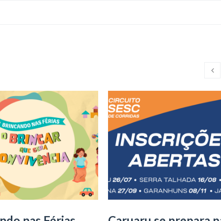
ndo nas Férias
Caruaru se prepara p