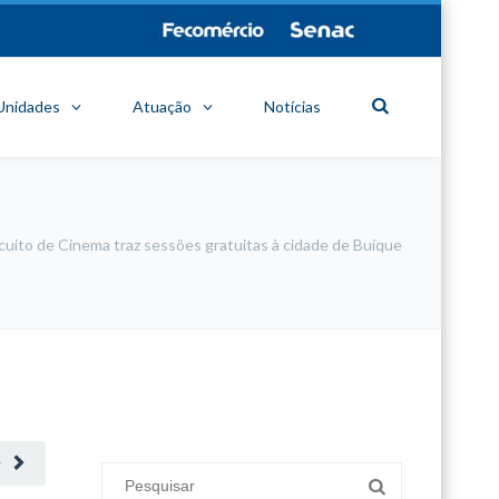
Unidades
Atuação
Notícias
cuito de Cinema traz sessões gratuitas à cidade de Buíque
minecraft modları
adana sigorta
oyun modları
O