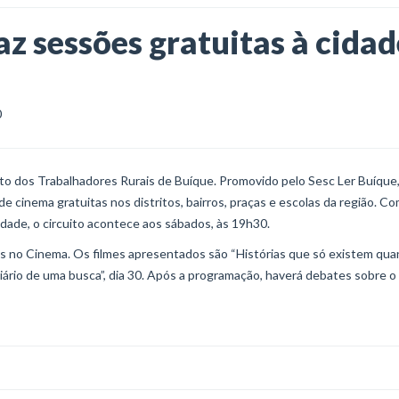
az sessões gratuitas à cidad
0
ato dos Trabalhadores Rurais de Buíque. Promovido pelo Sesc Ler Buíque,
 cinema gratuitas nos distritos, bairros, praças e escolas da região. Co
idade, o circuito acontece aos sábados, às 19h30.
iras no Cinema. Os filmes apresentados são “Histórias que só existem qu
iário de uma busca”, dia 30. Após a programação, haverá debates sobre o 