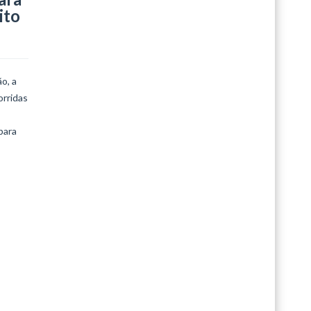
ito
o, a
orridas
para