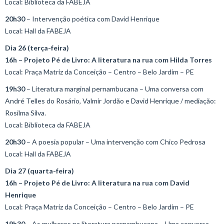
Local: Biblioteca da FABEJA
20h30
– Intervenção poética com David Henrique
Local: Hall da FABEJA
Dia 26 (terça-feira)
16h
–
Projeto Pé de Livro: A literatura na rua
c
om Hilda Torres
Local: Praça Matriz da Conceição – Centro – Belo Jardim – PE
19h30
– Literatura marginal pernambucana – Uma conversa com
André Telles do Rosário, Valmir Jordão e David Henrique / mediação:
Rosilma Silva.
Local: Biblioteca da FABEJA
20h30
– A poesia popular – Uma intervenção com Chico Pedrosa
Local: Hall da FABEJA
Dia 27 (quarta-feira)
16h
–
Projeto Pé de Livro: A literatura na rua
c
om David
Henrique
Local: Praça Matriz da Conceição – Centro – Belo Jardim – PE
19h30
– As mulheres na literatura pernambucana – Uma conversa