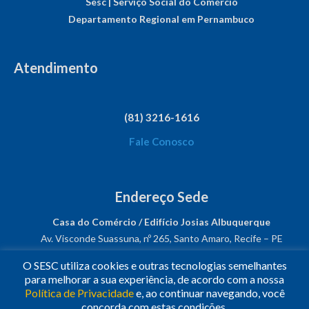
Sesc | Serviço Social do Comércio
Departamento Regional em Pernambuco
Atendimento
(81) 3216-1616
Fale Conosco
Endereço Sede
Casa do Comércio / Edifício Josias Albuquerque
Av. Visconde Suassuna, nº 265, Santo Amaro, Recife – PE
CEP: 50050-540
O SESC utiliza cookies e outras tecnologias semelhantes
CNPJ: 03.482.931/0001-61
para melhorar a sua experiência, de acordo com a nossa
Política de Privacidade
e, ao continuar navegando, você
Siga-nos!
concorda com estas condições.