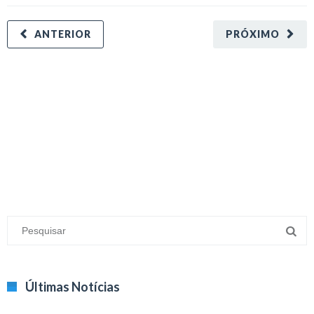
ANTERIOR
PRÓXIMO
minecraft modları
adana sigorta
oyun modları
Últimas Notícias