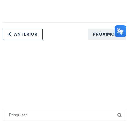
ANTERIOR
PRÓXIMO
minecraft modları
adana sigorta
oyun modları