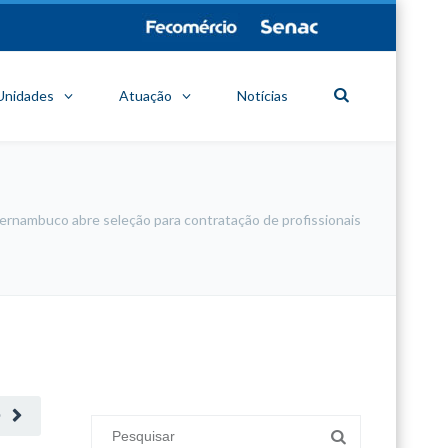
Unidades
Atuação
Notícias
ernambuco abre seleção para contratação de profissionais
minecraft modları
adana sigorta
oyun modları
O