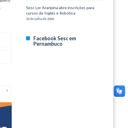
mpleto
.
Sesc Ler Araripina abre inscrições para
cursos de Inglês e Robótica
23 de julho de 2026
Facebook Sesc em
Pernambuco
Segundas Culturais
ArteSes
O Sesc Santa Rita promove, nesta
Entra em cartaz,