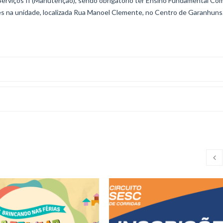
erviços II (Manutenção), sendo obrigatório ter Ensino Fundamental Co
es na unidade, localizada Rua Manoel Clemente, no Centro de Garanhuns