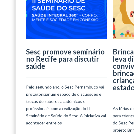
Sesc promove seminário
Brinca
no Recife para discutir
leva d
saúde
conviv
brinca
crianç
estad
Pelo segundo ano, o Sesc Pernambuco vai
protagonizar um espaço de discussões e
trocas de saberes acadêmicos e
profissionais com a realização do II
As férias d
Seminário de Saúde do Sesc. A iniciativa vai
para crian
acontecer entre os
do Sesc Per
projeto Bri