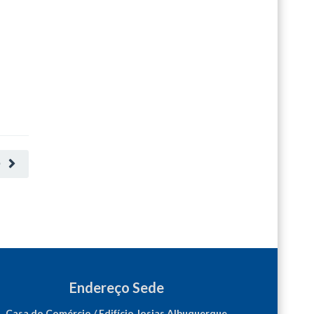
O
Endereço Sede
Casa do Comércio / Edifício Josias Albuquerque