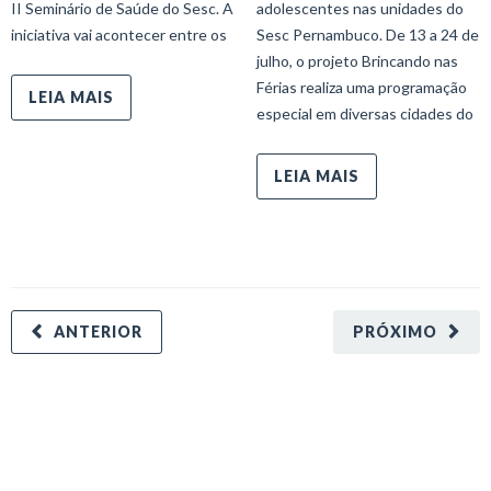
II Seminário de Saúde do Sesc. A
adolescentes nas unidades do
iniciativa vai acontecer entre os
Sesc Pernambuco. De 13 a 24 de
julho, o projeto Brincando nas
Férias realiza uma programação
LEIA MAIS
especial em diversas cidades do
LEIA MAIS
ANTERIOR
PRÓXIMO
minecraft modları
adana sigorta
oyun modları