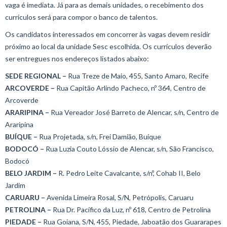
vaga é imediata. Já para as demais unidades, o recebimento dos
currículos será para compor o banco de talentos.
Os candidatos interessados em concorrer às vagas devem residir
próximo ao local da unidade Sesc escolhida. Os currículos deverão
ser entregues nos endereços listados abaixo:
SEDE REGIONAL –
Rua Treze de Maio, 455, Santo Amaro, Recife
ARCOVERDE –
Rua Capitão Arlindo Pacheco, nº 364, Centro de
Arcoverde
ARARIPINA –
Rua Vereador José Barreto de Alencar, s/n, Centro de
Araripina
BUÍQUE –
Rua Projetada, s/n, Frei Damião, Buíque
BODOCÓ –
Rua Luzia Couto Lóssio de Alencar, s/n, São Francisco,
Bodocó
BELO JARDIM –
R. Pedro Leite Cavalcante, s/nº, Cohab II, Belo
Jardim
CARUARU –
Avenida Limeira Rosal, S/N, Petrópolis, Caruaru
PETROLINA –
Rua Dr. Pacífico da Luz, nº 618, Centro de Petrolina
PIEDADE –
Rua Goiana, S/N, 455, Piedade, Jaboatão dos Guararapes