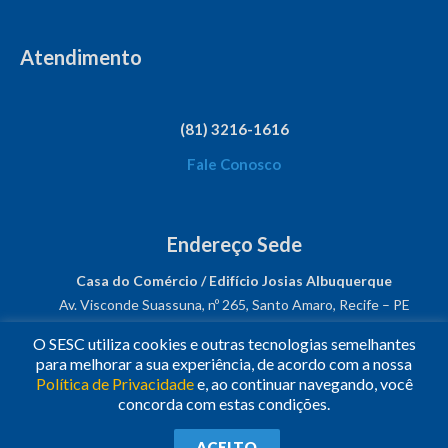
Atendimento
(81) 3216-1616
Fale Conosco
Endereço Sede
Casa do Comércio / Edifício Josias Albuquerque
Av. Visconde Suassuna, nº 265, Santo Amaro, Recife – PE
CEP: 50050-540
O SESC utiliza cookies e outras tecnologias semelhantes
CNPJ: 03.482.931/0001-61
para melhorar a sua experiência, de acordo com a nossa
Política de Privacidade
e, ao continuar navegando, você
Siga-nos!
concorda com estas condições.
© 2023
•
Todos os Direitos Reservados.
•
Conheça o
Sesc
ACEITO