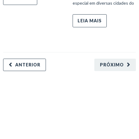
especial em diversas cidades do
LEIA MAIS
ANTERIOR
PRÓXIMO
minecraft modları
adana sigorta
oyun modları