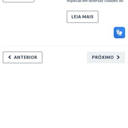
especial em diversas cidades do
LEIA MAIS
ANTERIOR
PRÓXIMO
minecraft modları
adana sigorta
oyun modları