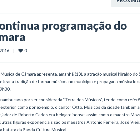
PRÓXIM
 continua programação do
âmara
0
2016    |    
 Música de Câmara apresenta, amanhã (13), a atração musical Niraldo do 
tizar a tradição de formar músicos no município e propagar a música loca
19h30.
ernambucano por ser considerada “Terra dos Músicos”, tendo como referê
o exterior, como por exemplo, o cantor Otto. Músicos da cidade também 
njador de Roberto Carlos era belojardinense, assim como o maestro Moz
utras figuras exponenciais são os maestros Antonio Ferreira, José Vieir
 na batuta da Banda Cultura Musical