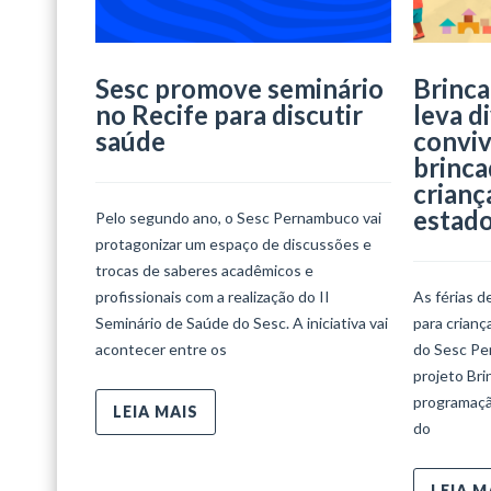
Sesc promove seminário
Brinca
no Recife para discutir
leva d
saúde
conviv
brinca
crianç
estad
Pelo segundo ano, o Sesc Pernambuco vai
protagonizar um espaço de discussões e
trocas de saberes acadêmicos e
profissionais com a realização do II
As férias d
Seminário de Saúde do Sesc. A iniciativa vai
para crian
acontecer entre os
do Sesc Per
projeto Bri
programaçã
LEIA MAIS
do
LEIA M