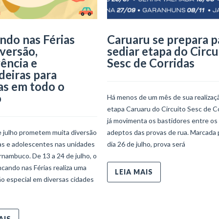
ndo nas Férias
Caruaru se prepara p
iversão,
sediar etapa do Circu
ência e
Sesc de Corridas
deiras para
as em todo o
o
Há menos de um mês de sua realizaçã
etapa Caruaru do Circuito Sesc de C
já movimenta os bastidores entre os
e julho prometem muita diversão
adeptos das provas de rua. Marcada 
ças e adolescentes nas unidades
dia 26 de julho, prova será
nambuco. De 13 a 24 de julho, o
ncando nas Férias realiza uma
LEIA MAIS
o especial em diversas cidades
AIS