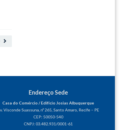
O
Endereço Sede
Casa do Comércio / Edifício Josias Albuquerque
v. Visconde Suassuna, nº 265, Santo Amaro, Recife – PE
CEP: 50050-540
CNPJ: 03.482.931/0001-61