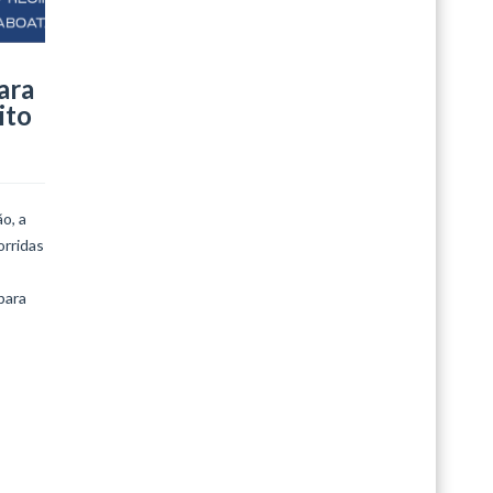
Édouard Vuillar
ara
LEIA MAIS
ito
o, a
orridas
para