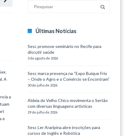
O
Últimas Notícias
Sesc promove seminário no Recife para
discutir saúde
3 de agosto de 2026
Sax.
Sesc marca presença na “Expo Buíque Frio
l. A
– Onde o Agro e o Comércio se Encontram”
30 de julho de 2026
ncia a
Aldeia do Velho Chico movimenta o Sertão
atuam
com diversas linguagens artísticas
art
29 de julho de 2026
a e
Sesc Ler Araripina abre inscrições para
cursos de Inglês e Robótica