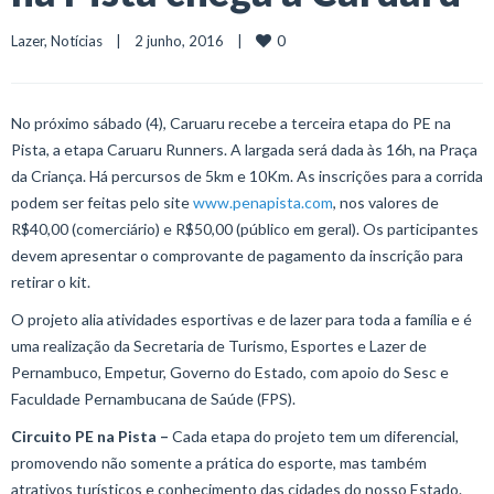
0
Lazer
, 
Notícias
    |    2 junho, 2016    |    
No próximo sábado (4), Caruaru recebe a terceira etapa do PE na
Pista, a etapa Caruaru Runners. A largada será dada às 16h, na Praça
da Criança. Há percursos de 5km e 10Km. As inscrições para a corrida
podem ser feitas pelo site
www.penapista.com
, nos valores de
R$40,00 (comerciário) e R$50,00 (público em geral). Os participantes
devem apresentar o comprovante de pagamento da inscrição para
retirar o kit.
O projeto alia atividades esportivas e de lazer para toda a família e é
uma realização da Secretaria de Turismo, Esportes e Lazer de
Pernambuco, Empetur, Governo do Estado, com apoio do Sesc e
Faculdade Pernambucana de Saúde (FPS).
Circuito PE na Pista
–
Cada etapa do projeto tem um diferencial,
promovendo não somente a prática do esporte, mas também
atrativos turísticos e conhecimento das cidades do nosso Estado.