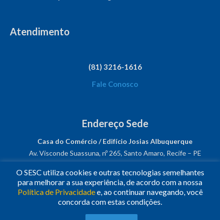
Atendimento
(81) 3216-1616
Fale Conosco
Endereço Sede
Casa do Comércio / Edifício Josias Albuquerque
Av. Visconde Suassuna, nº 265, Santo Amaro, Recife – PE
CEP: 50050-540
O SESC utiliza cookies e outras tecnologias semelhantes
CNPJ: 03.482.931/0001-61
para melhorar a sua experiência, de acordo com a nossa
Política de Privacidade
e, ao continuar navegando, você
Siga-nos!
concorda com estas condições.
© 2023
•
Todos os Direitos Reservados.
•
Conheça o
Sesc