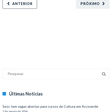
ANTERIOR
PRÓXIMO
minecraft modları
adana sigorta
oyun modları
Últimas Notícias
Sesc tem vagas abertas para cursos de Cultura em Arcoverde
7 de agosto de 2026