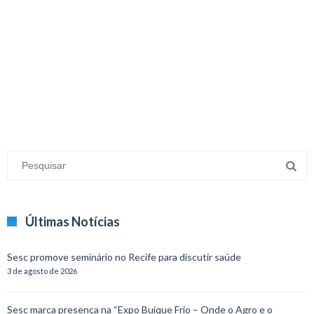
minecraft modları
adana sigorta
oyun modları
Últimas Notícias
Sesc promove seminário no Recife para discutir saúde
3 de agosto de 2026
Sesc marca presença na “Expo Buíque Frio – Onde o Agro e o