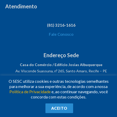
Atendimento
(81) 3216-1616
Fale Conosco
Endereço Sede
Casa do Comércio / Edifício Josias Albuquerque
Av. Visconde Suassuna, nº 265, Santo Amaro, Recife – PE
CEP: 50050-540
O SESC utiliza cookies e outras tecnologias semelhantes
CNPJ: 03.482.931/0001-61
para melhorar a sua experiência, de acordo com a nossa
Política de Privacidade
e, ao continuar navegando, você
Siga-nos!
concorda com estas condições.
© 2023
•
Todos os Direitos Reservados.
•
Conheça o
Sesc
ACEITO
Nacional