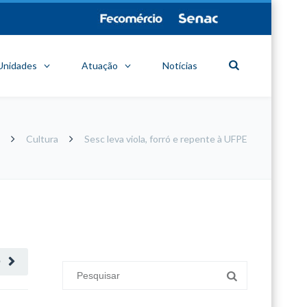
Unidades
Atuação
Notícias
Cultura
Sesc leva viola, forró e repente à UFPE
minecraft modları
adana sigorta
oyun modları
O