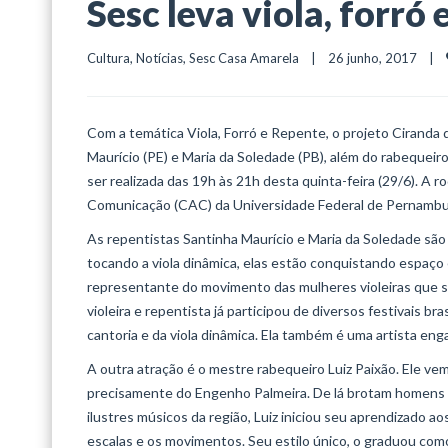
Sesc leva viola, forró
Cultura
, 
Notícias
, 
Sesc Casa Amarela
    |    26 junho, 2017    |    
Com a temática Viola, Forró e Repente, o projeto Ciranda
Maurício (PE) e Maria da Soledade (PB), além do rabequeiro
ser realizada das 19h às 21h desta quinta-feira (29/6). A 
Comunicação (CAC) da Universidade Federal de Pernambuc
As repentistas Santinha Maurício e Maria da Soledade são
tocando a viola dinâmica, elas estão conquistando espaç
representante do movimento das mulheres violeiras que s
violeira e repentista já participou de diversos festivais 
cantoria e da viola dinâmica. Ela também é uma artista en
A outra atração é o mestre rabequeiro Luiz Paixão. Ele v
precisamente do Engenho Palmeira. De lá brotam homens q
ilustres músicos da região, Luiz iniciou seu aprendizado a
escalas e os movimentos. Seu estilo único, o graduou co