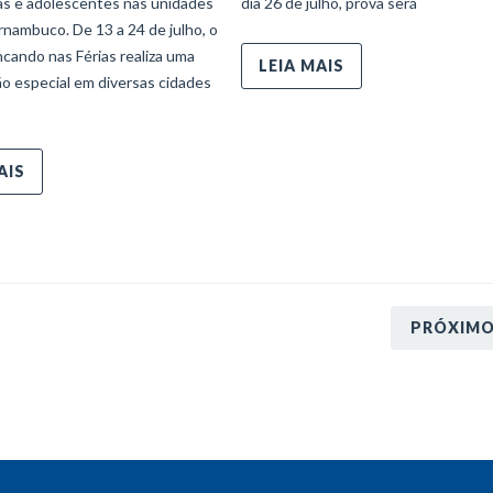
ças e adolescentes nas unidades
dia 26 de julho, prova será
nambuco. De 13 a 24 de julho, o
ncando nas Férias realiza uma
LEIA MAIS
o especial em diversas cidades
AIS
PRÓXIM