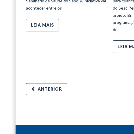
Seminário de Saúde do Sesc. A iniciativa vai
para crian
acontecer entre os
do Sesc Per
projeto Bri
programaçã
LEIA MAIS
do
LEIA M
ANTERIOR