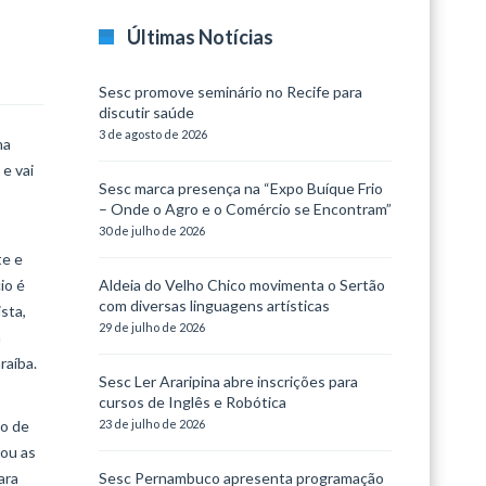
Últimas Notícias
Sesc promove seminário no Recife para
discutir saúde
3 de agosto de 2026
ha
e vai
Sesc marca presença na “Expo Buíque Frio
– Onde o Agro e o Comércio se Encontram”
30 de julho de 2026
te e
io é
Aldeia do Velho Chico movimenta o Sertão
com diversas linguagens artísticas
sta,
29 de julho de 2026
a
raíba.
Sesc Ler Araripina abre inscrições para
cursos de Inglês e Robótica
to de
23 de julho de 2026
nou as
ara
Sesc Pernambuco apresenta programação