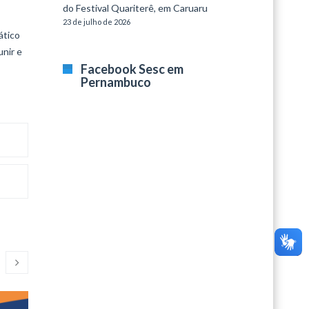
do Festival Quariterê, em Caruaru
23 de julho de 2026
ático
unir e
Facebook Sesc em
Pernambuco
Segundas Culturais
ArteSes