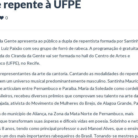
 e repente à UFPE
0
 da Gente apresenta ao público a dupla de repentista formada por Santin
 Luiz Paixão com seu grupo de forró de rabeca. A programação é gratuita 
roda do Ciranda da Gente vai ser formada no hall do Centro de Artes e
o (UFPE), no Recife.
 representantes da arte da cantoria. Cantando as modalidades do repen
o em um universo musical predominantemente masculino. Santinha Mauríc
e articulam entre Pernambuco e Paraíba. Maria da Soledade como cordeli
brasileiros, recebeu diversos prêmios que comprovam seu talento na arte d
gajada, ativista do Movimento de Mulheres do Brejo, de Alagoa Grande, Pa
em do município de Aliança, na Zona da Mata Norte de Pernambuco, mais
ue transformam suas ásperas e difíceis vidas em poesia. Sobrinho e ne
os 8 anos, tendo como principal professor o avó Manoel Alves, que o ensi
mo um dos mais importantes rabequeiros do Brasil. Tonando-se mestres p