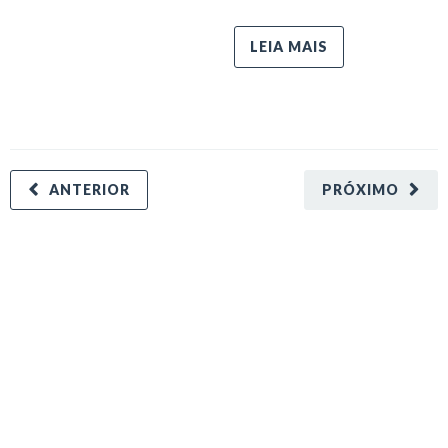
LEIA MAIS
ANTERIOR
PRÓXIMO
minecraft modları
adana sigorta
oyun modları